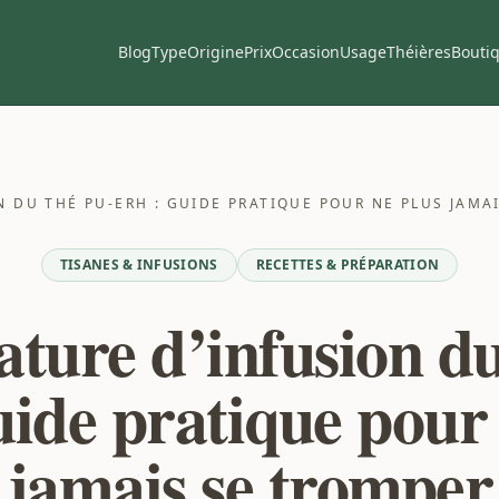
Blog
Type
Origine
Prix
Occasion
Usage
Théières
Bouti
 DU THÉ PU-ERH : GUIDE PRATIQUE POUR NE PLUS JAMA
TISANES & INFUSIONS
RECETTES & PRÉPARATION
ture d’infusion du
uide pratique pour
jamais se tromper