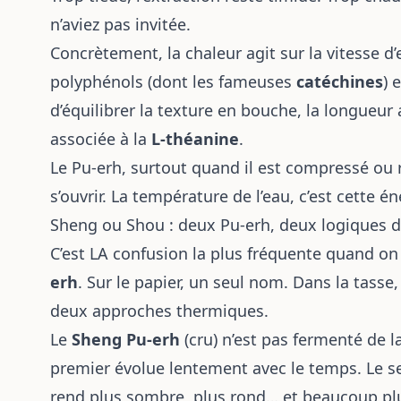
n’aviez pas invitée.
Concrètement, la chaleur agit sur la vitesse d
polyphénols (dont les fameuses
catéchines
) 
d’équilibrer la texture en bouche, la longueu
associée à la
L-théanine
.
Le Pu-erh, surtout quand il est compressé ou
s’ouvrir. La température de l’eau, c’est cette é
Sheng ou Shou : deux Pu-erh, deux logiques d
C’est LA confusion la plus fréquente quand on
erh
. Sur le papier, un seul nom. Dans la tasse
deux approches thermiques.
Le
Sheng Pu-erh
(cru) n’est pas fermenté de
premier évolue lentement avec le temps. Le s
rend plus sombre, plus rond… et beaucoup plu