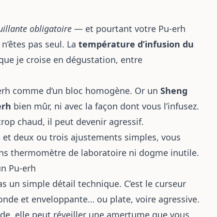
illante obligatoire
— et pourtant votre Pu-erh
 n’êtes pas seul. La
température d’infusion du
 que je croise en dégustation, entre
u-erh comme d’un bloc homogène. Or un
Sheng
erh
bien mûr, ni avec la façon dont vous l’infusez.
 trop chaud, il peut devenir agressif.
s
et deux ou trois ajustements simples, vous
ans thermomètre de laboratoire ni dogme inutile.
un Pu-erh
as un simple détail technique. C’est le curseur
ofonde et enveloppante… ou plate, voire agressive.
aude, elle peut réveiller une amertume que vous