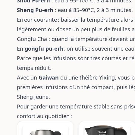
Shou Pu-erh
: eau à 95–100°C, 3 à 4 minutes.
Sheng Pu-erh
: eau à 85–90°C, 2 à 3 minutes.
Erreur courante : baisser la température alors
légèrement ou dosez un peu plus de feuilles a
Gongfu Cha : quand la température devient un
En
gongfu pu-erh
, on utilise souvent une eau
Parce que les infusions sont très courtes et 
temps réduit.
Avec un
Gaiwan
ou une théière Yixing, vous p
premières infusions d’un thé compact, puis l
Sheng jeune.
Pour garder une température stable sans prise 
confort au quotidien :