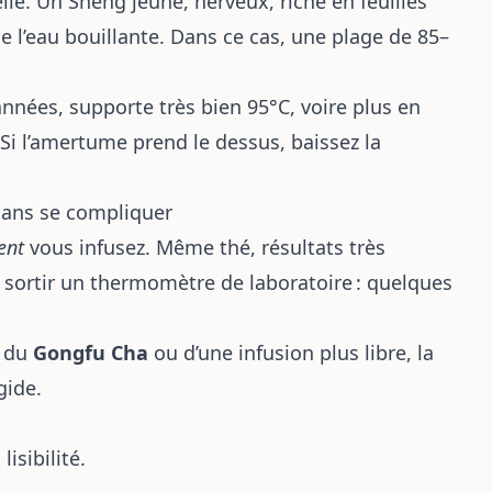
lle. Un Sheng jeune, nerveux, riche en feuilles
de l’eau bouillante. Dans ce cas, une plage de 85–
années, supporte très bien 95°C, voire plus en
. Si l’amertume prend le dessus, baissez la
sans se compliquer
ent
vous infusez. Même thé, résultats très
e sortir un thermomètre de laboratoire : quelques
.
, du
Gongfu Cha
ou d’une infusion plus libre, la
gide.
isibilité.