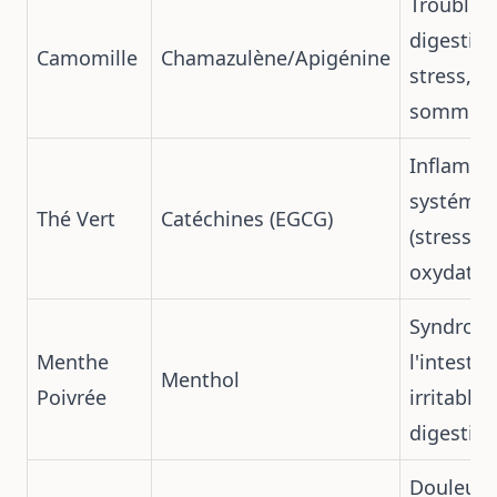
Troubles
digestifs,
Camomille
Chamazulène/Apigénine
stress,
sommeil
Inflamma
systémiq
Thé Vert
Catéchines (EGCG)
(stress
oxydatif)
Syndrom
Menthe
l'intestin
Menthol
Poivrée
irritable,
digestio
Douleurs