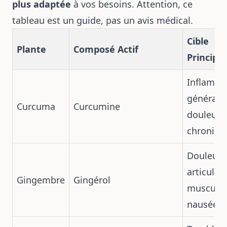
plus adaptée
à vos besoins. Attention, ce
tableau est un guide, pas un avis médical.
Cible
Plante
Composé Actif
Principa
Inflamma
générale,
Curcuma
Curcumine
douleurs
chroniqu
Douleurs
articulair
Gingembre
Gingérol
musculai
nausées