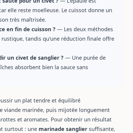
t sauté pour un civet ?
— L'épaule est
car elle reste moelleuse. Le cuissot donne un
on très maîtrisée.
ce en fin de cuisson ?
— Les deux méthodes
rustique, tandis qu'une réduction finale offre
r un civet de sanglier ?
— Une purée de
îches absorbent bien la sauce sans
éussir un plat tendre et équilibré
e viande marinée, puis mijotée longuement
rottes et aromates. Pour obtenir un résultat
nt surtout : une
marinade sanglier
suffisante,