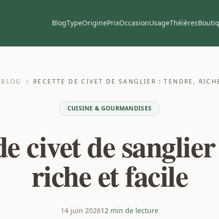
Blog
Type
Origine
Prix
Occasion
Usage
Théières
Bouti
BLOG
RECETTE DE CIVET DE SANGLIER : TENDRE, RICH
CUISINE & GOURMANDISES
e civet de sanglier
riche et facile
14 juin 2026
12 min de lecture