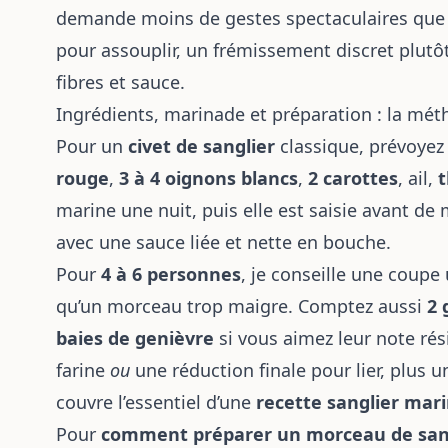
demande moins de gestes spectaculaires que 
pour assouplir, un frémissement discret plutôt
fibres et sauce.
Ingrédients, marinade et préparation : la mé
Pour un
civet de sanglier
classique, prévoye
rouge
,
3 à 4 oignons blancs
,
2 carottes
, ail,
marine une nuit, puis elle est saisie avant d
avec une sauce liée et nette en bouche.
Pour
4 à 6 personnes
, je conseille une coupe 
qu’un morceau trop maigre. Comptez aussi
2 
baies de genièvre
si vous aimez leur note rési
farine
ou
une réduction finale pour lier, plus 
couvre l’essentiel d’une
recette sanglier mar
Pour
comment préparer un morceau de san