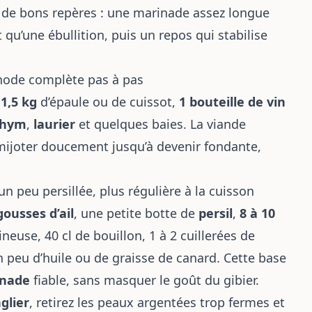
de bons repères : une marinade assez longue
 qu’une ébullition, puis un repos qui stabilise
thode complète pas à pas
z
1,5 kg
d’épaule ou de cuissot,
1 bouteille de vin
thym
,
laurier
et quelques baies. La viande
e mijoter doucement jusqu’à devenir fondante,
un peu persillée, plus régulière à la cuisson
gousses d’ail
, une petite botte de
persil
,
8 à 10
neuse, 40 cl de bouillon, 1 à 2 cuillerées de
un peu d’huile ou de graisse de canard. Cette base
inade
fiable, sans masquer le goût du gibier.
glier
, retirez les peaux argentées trop fermes et