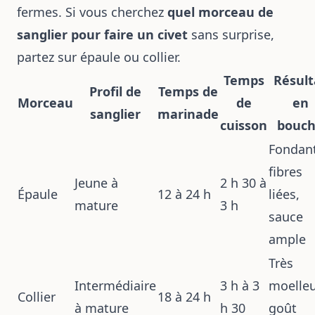
fermes. Si vous cherchez
quel morceau de
sanglier pour faire un civet
sans surprise,
partez sur épaule ou collier.
Temps
Résult
Profil de
Temps de
Morceau
de
en
sanglier
marinade
cuisson
bouc
Fondant
fibres
Jeune à
2 h 30 à
Épaule
12 à 24 h
liées,
mature
3 h
sauce
ample
Très
Intermédiaire
3 h à 3
moelleu
Collier
18 à 24 h
à mature
h 30
goût