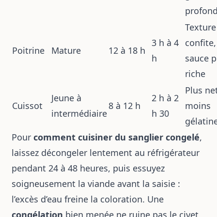
profon
Texture
3 h à 4
confite,
Poitrine
Mature
12 à 18 h
h
sauce p
riche
Plus net
Jeune à
2 h à 2
Cuissot
8 à 12 h
moins
intermédiaire
h 30
gélatin
Pour
comment cuisiner du sanglier congelé
,
laissez décongeler lentement au réfrigérateur
pendant 24 à 48 heures, puis essuyez
soigneusement la viande avant la saisie :
l’excès d’eau freine la coloration. Une
congélation
bien menée ne ruine pas le civet,