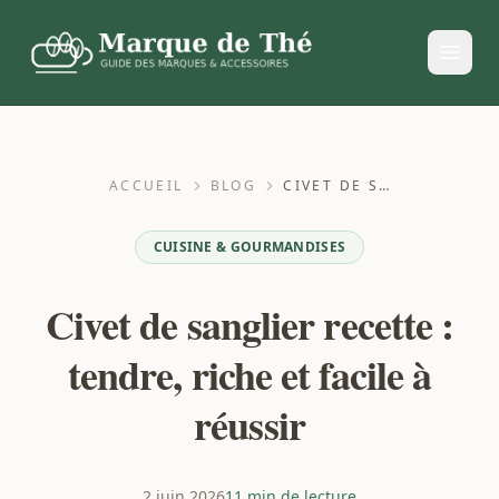
ACCUEIL
BLOG
CIVET DE SANGLIER RECETTE : TENDRE, RICHE ET FACILE À RÉUSSIR
CUISINE & GOURMANDISES
Civet de sanglier recette :
tendre, riche et facile à
réussir
2 juin 2026
11 min de lecture