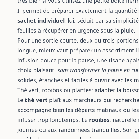
très bien si vous utilisez une petite boîte he
Il permet de préparer exactement la quantité 
sachet individuel
, lui, séduit par sa simplicit
feuilles à récupérer en urgence sous la pluie.
Pour une sortie courte, deux ou trois portion
longue, mieux vaut préparer un assortiment li
infusion douce pour la pause, une tisane apais
choix plaisant,
sans transformer la pause en cui
solides, étanches et faciles à ouvrir avec les m
Thé vert, rooibos ou plantes: adapter la boi
Le
thé vert
plaît aux marcheurs qui recherchen
accompagne bien les départs matinaux ou les p
infuser trop longtemps. Le
rooibos
, naturelle
journée ou aux randonnées tranquilles. Son g