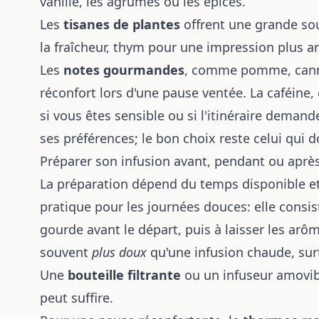
vanille, les agrumes ou les épices.
Les
tisanes de plantes
offrent une grande so
la fraîcheur, thym pour une impression plus
Les
notes gourmandes
, comme pomme, canne
réconfort lors d'une pause ventée. La caféine, 
si vous êtes sensible ou si l'itinéraire deman
ses préférences; le bon choix reste celui qui 
Préparer son infusion avant, pendant ou aprè
La préparation dépend du temps disponible et
pratique pour les journées douces: elle consist
gourde avant le départ, puis à laisser les arô
souvent
plus doux
qu'une infusion chaude, surt
Une
bouteille filtrante
ou un infuseur amovibl
peut suffire.