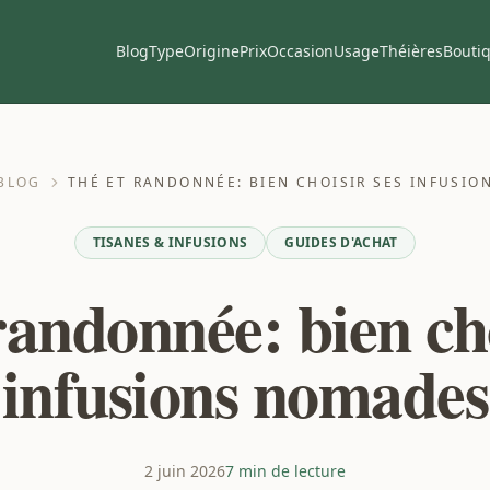
Blog
Type
Origine
Prix
Occasion
Usage
Théières
Bouti
BLOG
THÉ ET RANDONNÉE: BIEN CHOISIR SES INFUSI
TISANES & INFUSIONS
GUIDES D'ACHAT
randonnée: bien cho
infusions nomades
2 juin 2026
7 min de lecture