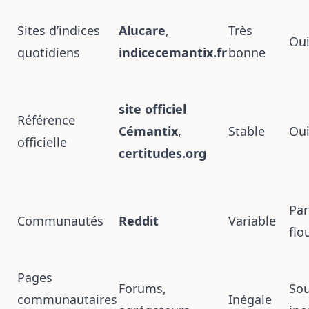
Sites d’indices
Alucare
,
Très
Ou
quotidiens
indicecemantix.fr
bonne
site officiel
Référence
Cémantix
,
Stable
Ou
officielle
certitudes.org
Par
Communautés
Reddit
Variable
flo
Pages
Forums,
So
communautaires
Inégale