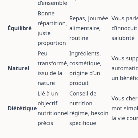
d’ensemble
Bonne
Repas, journée
Vous parl
répartition,
Équilibré
alimentaire,
d’innocui
juste
routine
salubrité
proportion
Peu
Ingrédients,
Vous sup
transformé,
cosmétique,
Naturel
automati
issu de la
origine d’un
un bénéfi
nature
produit
Lié à un
Conseil de
Vous cher
objectif
nutrition,
Diététique
mot simpl
nutritionnel
régime, besoin
la vie cou
précis
spécifique