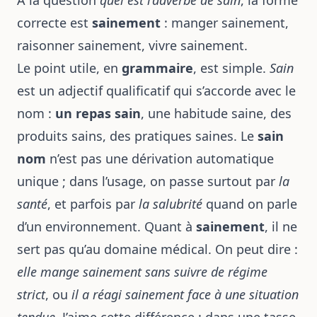
À la question
quel est l’adverbe de sain
, la forme
correcte est
sainement
: manger sainement,
raisonner sainement, vivre sainement.
Le point utile, en
grammaire
, est simple.
Sain
est un adjectif qualificatif qui s’accorde avec le
nom :
un repas sain
, une habitude saine, des
produits sains, des pratiques saines. Le
sain
nom
n’est pas une dérivation automatique
unique ; dans l’usage, on passe surtout par
la
santé
, et parfois par
la salubrité
quand on parle
d’un environnement. Quant à
sainement
, il ne
sert pas qu’au domaine médical. On peut dire :
elle mange sainement sans suivre de régime
strict
, ou
il a réagi sainement face à une situation