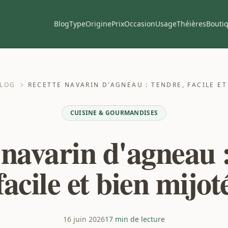
Blog
Type
Origine
Prix
Occasion
Usage
Théières
Bouti
LOG
RECETTE NAVARIN D'AGNEAU : TENDRE, FACILE ET
CUISINE & GOURMANDISES
 navarin d'agneau :
facile et bien mijot
16 juin 2026
17 min de lecture