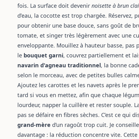
fois. La surface doit devenir
noisette à brun clai
d’eau, la cocotte est trop chargée. Réservez, pu
pour obtenir une base douce, sans goût de brû
tomate, et singer très légèrement avec une cui
enveloppante. Mouillez à hauteur basse, pas plu
le
bouquet garni
, couvrez partiellement et la
navarin d'agneau traditionnel
, la bonne ca
selon le morceau, avec de petites bulles calme
Ajoutez les carottes et les navets après le pr
tard si vous en mettez, afin que chaque légum
lourdeur, napper la cuillère et rester souple. 
pas se défaire en fibres sèches. C’est ce qui d
grand-mère
d’un ragoût trop cuit. Je conseill
davantage : la réduction concentre vite. Cette