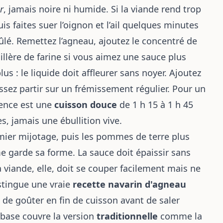
r
, jamais noire ni humide. Si la viande rend trop
is faites suer l’oignon et l’ail quelques minutes
lé. Remettez l’agneau, ajoutez le concentré de
llère de farine si vous aimez une sauce plus
s : le liquide doit affleurer sans noyer. Ajoutez
issez partir sur un frémissement régulier. Pour un
dence est une
cuisson douce
de 1 h 15 à 1 h 45
s, jamais une ébullition vive.
emier mijotage, puis les pommes de terre plus
e garde sa forme. La sauce doit épaissir sans
La viande, elle, doit se couper facilement mais ne
istingue une vraie
recette navarin d'agneau
e de goûter en fin de cuisson avant de saler
 base couvre la version
traditionnelle
comme la