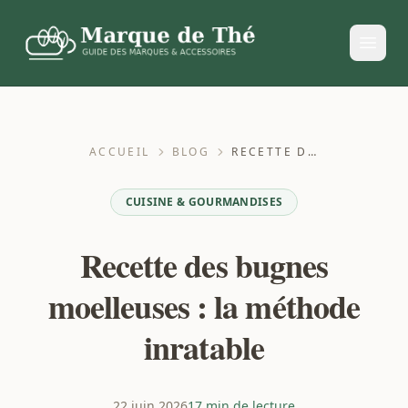
ACCUEIL
BLOG
RECETTE DES BUGNES MOELLEUSES : LA MÉTHODE INRATABLE
CUISINE & GOURMANDISES
Recette des bugnes
moelleuses : la méthode
inratable
22 juin 2026
17 min de lecture