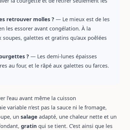
laver la courgette et de retirer seulement les
s retrouver molles ?
— Le mieux est de les
en les essorer avant congélation. À la
 soupes, galettes et gratins qu’aux poêlées
courgettes ?
— Les demi-lunes épaisses
es au four, et le râpé aux galettes ou farces.
érer l’eau avant même la cuisson
raie variable n’est pas la sauce ni le fromage,
oupe, un
salage
adapté, une chaleur nette et un
 fondant,
gratin
qui se tient. C’est ainsi que les