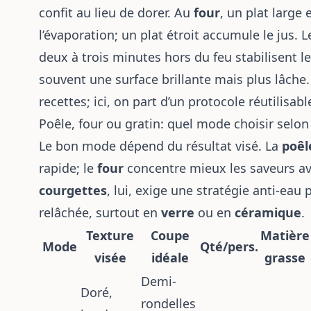
confit au lieu de dorer. Au
four
, un plat large
l’évaporation; un plat étroit accumule le jus. 
deux à trois minutes hors du feu stabilisent l
souvent une surface brillante mais plus lâch
recettes; ici, on part d’un protocole réutilisable
Poêle, four ou gratin: quel mode choisir selon 
Le bon mode dépend du résultat visé. La
poêl
rapide; le
four
concentre mieux les saveurs av
courgettes
, lui, exige une stratégie anti-eau 
relâchée, surtout en
verre
ou en
céramique
.
Texture
Coupe
Matière
Mode
Qté/pers.
visée
idéale
grasse
Demi-
Doré,
rondelles