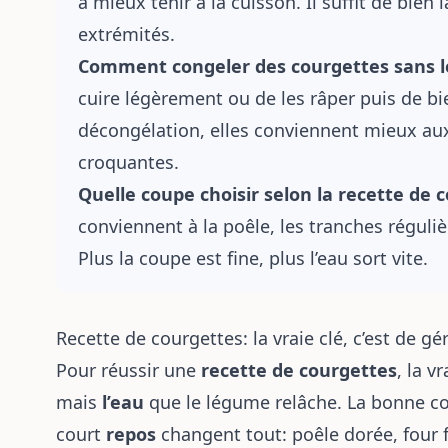
à mieux tenir à la cuisson. Il suffit de bien 
extrémités.
Comment congeler des courgettes sans le
cuire légèrement ou de les râper puis de bi
décongélation, elles conviennent mieux aux
croquantes.
Quelle coupe choisir selon la recette de 
conviennent à la poêle, les tranches régulièr
Plus la coupe est fine, plus l’eau sort vite.
Recette de courgettes: la vraie clé, c’est de g
Pour réussir une
recette de courgettes
, la v
mais
l’eau
que le légume relâche. La bonne c
court
repos
changent tout: poêle dorée, four