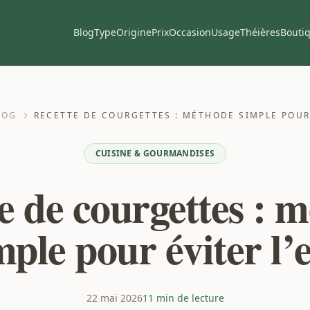
Blog
Type
Origine
Prix
Occasion
Usage
Théières
Bouti
LOG
RECETTE DE COURGETTES : MÉTHODE SIMPLE POUR 
CUISINE & GOURMANDISES
e de courgettes : 
mple pour éviter l’
22 mai 2026
11 min de lecture