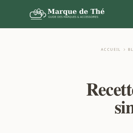
ACCUEIL
B
Recett
si