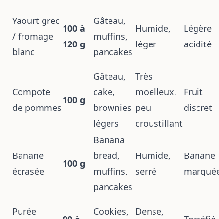
Yaourt grec
Gâteau,
100 à
Humide,
Légère
/ fromage
muffins,
120 g
léger
acidité
blanc
pancakes
Gâteau,
Très
Compote
cake,
moelleux,
Fruit
100 g
de pommes
brownies
peu
discret
légers
croustillant
Banana
Banane
bread,
Humide,
Banane
100 g
écrasée
muffins,
serré
marqué
pancakes
Purée
Cookies,
Dense,