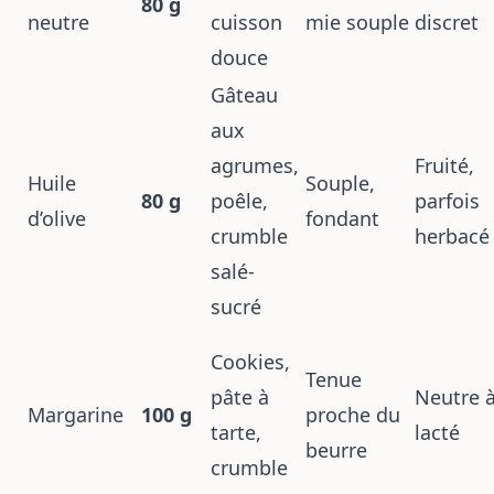
80 g
neutre
cuisson
mie souple
discret
douce
Gâteau
aux
agrumes,
Fruité,
Huile
Souple,
80 g
poêle,
parfois
d’olive
fondant
crumble
herbacé
salé-
sucré
Cookies,
Tenue
pâte à
Neutre 
Margarine
100 g
proche du
tarte,
lacté
beurre
crumble