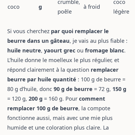
crumble,
coco
coco
g
à froid
poêle
légère
Si vous cherchez
par quoi remplacer le
beurre dans un gâteau
, je vais au plus fiable :
huile neutre
,
yaourt grec
ou
fromage blanc
.
L’huile donne le moelleux le plus régulier, et
répond clairement à la question
remplacer
beurre par huile quantité
: 100 g de beurre =
80 g d’huile, donc
90 g de beurre
= 72 g,
150 g
= 120 g,
200 g
= 160 g. Pour
comment
remplacer 100 g de beurre
, la compote
fonctionne aussi, mais avec une mie plus
humide et une coloration plus claire. La