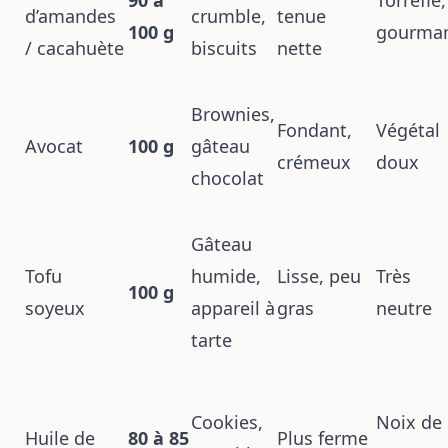
90 à
Torréfié,
d’amandes
crumble,
tenue
100 g
gourma
/ cacahuète
biscuits
nette
Brownies,
Fondant,
Végétal
Avocat
100 g
gâteau
crémeux
doux
chocolat
Gâteau
Tofu
humide,
Lisse, peu
Très
100 g
soyeux
appareil à
gras
neutre
tarte
Cookies,
Noix de
Huile de
80 à 85
Plus ferme