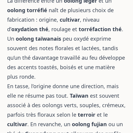
La différence entre un
oolong léger
et un
oolong torréfié
naît de plusieurs choix de
fabrication : origine,
cultivar
, niveau
d’
oxydation thé
, roulage et
torréfaction thé
.
Un
oolong taïwanais
peu oxydé exprime
souvent des notes florales et lactées, tandis
qu’un thé davantage travaillé au feu développe
des accents toastés, boisés et une matière
plus ronde.
En tasse, l’origine donne une direction, mais
elle ne résume pas tout.
Taïwan
est souvent
associé à des oolongs verts, souples, crémeux,
parfois très floraux selon le
terroir
et le
cultivar
. En revanche, un
oolong fujian
ou un