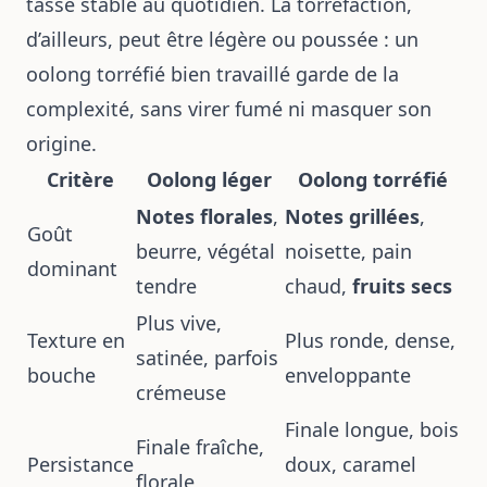
tasse stable au quotidien. La torréfaction,
d’ailleurs, peut être légère ou poussée : un
oolong torréfié bien travaillé garde de la
complexité, sans virer fumé ni masquer son
origine.
Critère
Oolong léger
Oolong torréfié
Notes florales
,
Notes grillées
,
Goût
beurre, végétal
noisette, pain
dominant
tendre
chaud,
fruits secs
Plus vive,
Texture en
Plus ronde, dense,
satinée, parfois
bouche
enveloppante
crémeuse
Finale longue, bois
Finale fraîche,
Persistance
doux, caramel
florale