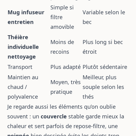
Simple si
Mug infuseur
Variable selon le
filtre
entretien
bec
amovible
Théière
Moins de
Plus long si bec
individuelle
recoins
étroit
nettoyage
Transport
Plus adapté
Plutôt sédentaire
Maintien au
Meilleur, plus
Moyen, très
chaud /
souple selon les
pratique
polyvalence
thés
Je regarde aussi les éléments qu’on oublie
souvent : un
couvercle
stable garde mieux la
chaleur et sert parfois de repose-filtre, une
poignée
bien dessinée évite les doigts trop