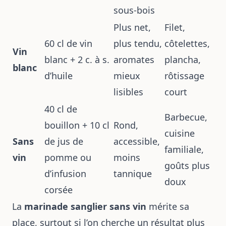
sous-bois
Plus net,
Filet,
60 cl de vin
plus tendu,
côtelettes,
Vin
blanc + 2 c. à s.
aromates
plancha,
blanc
d’huile
mieux
rôtissage
lisibles
court
40 cl de
Barbecue,
bouillon + 10 cl
Rond,
cuisine
Sans
de jus de
accessible,
familiale,
vin
pomme ou
moins
goûts plus
d’infusion
tannique
doux
corsée
La
marinade sanglier sans vin
mérite sa
place, surtout si l’on cherche un résultat plus