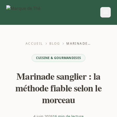
ACCUEIL
BLOG
MARINADE SANGLIER : LA MÉTHODE FIABLE SELON LE MORCEAU
CUISINE & GOURMANDISES
Marinade sanglier : la
méthode fiable selon le
morceau
4 juin 2026
16 min de lecture