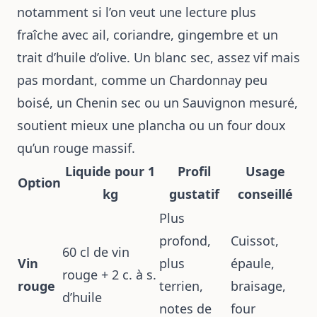
notamment si l’on veut une lecture plus
fraîche avec ail, coriandre, gingembre et un
trait d’huile d’olive. Un blanc sec, assez vif mais
pas mordant, comme un Chardonnay peu
boisé, un Chenin sec ou un Sauvignon mesuré,
soutient mieux une plancha ou un four doux
qu’un rouge massif.
Liquide pour 1
Profil
Usage
Option
kg
gustatif
conseillé
Plus
profond,
Cuissot,
60 cl de vin
Vin
plus
épaule,
rouge + 2 c. à s.
rouge
terrien,
braisage,
d’huile
notes de
four