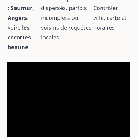
:
Saumur
,
dispersés, parfois
Contrôler
Angers
,
incomplets ou
ville, carte et
voire
les
voisins de requêtes
horaires
cocottes
locales
beaune