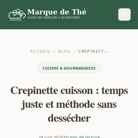
ACCUEIL
BLOG
CREPINETTE CUISSON : TEMPS JUSTE ET MÉTHODE SANS DESSÉCHER
CUISINE & GOURMANDISES
Crepinette cuisson : temps
juste et méthode sans
dessécher
29 juin 2026
10 min de lecture