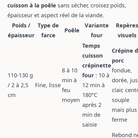
cuisson à la poêle
sans sécher, croisez poids,
épaisseur et aspect réel de la viande.
Poids /
Type de
Variante
Repère
Poêle
épaisseur
farce
four
visuels
Temps
Crépine 
cuisson
porc
crépinette
8 à 10
fondue,
110-130 g
four
: 10 à
min à
dorée, jus
/ 2 à 2,5
Fine, lisse
12 min à
feu
clair, cent
cm
180°C
moyen
souple
après 2
mais plus
min de
ferme
saisie
Rebond n