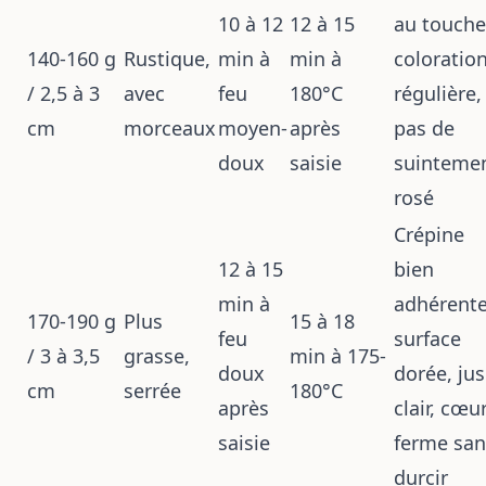
10 à 12
12 à 15
au touche
140-160 g
Rustique,
min à
min à
coloratio
/ 2,5 à 3
avec
feu
180°C
régulière,
cm
morceaux
moyen-
après
pas de
doux
saisie
suinteme
rosé
Crépine
12 à 15
bien
min à
adhérente
170-190 g
Plus
15 à 18
feu
surface
/ 3 à 3,5
grasse,
min à 175-
doux
dorée, jus
cm
serrée
180°C
après
clair, cœu
saisie
ferme san
durcir