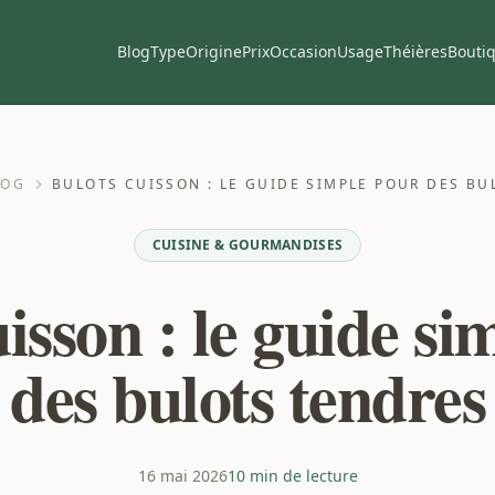
Blog
Type
Origine
Prix
Occasion
Usage
Théières
Bouti
LOG
BULOTS CUISSON : LE GUIDE SIMPLE POUR DES B
CUISINE & GOURMANDISES
isson : le guide s
des bulots tendres
16 mai 2026
10 min de lecture