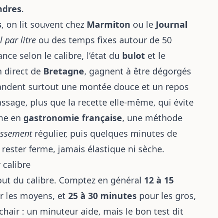
ndres
.
s
, on lit souvent chez
Marmiton
ou le
Journal
 par litre
ou des temps fixes autour de 50
nce selon le calibre, l’état du
bulot
et le
n direct de
Bretagne
, gagnent à être dégorgés
mandent surtout une montée douce et un repos
passage, plus que la recette elle-même, qui évite
mme en
gastronomie française
, une méthode
issement
régulier, puis quelques minutes de
 rester ferme, jamais élastique ni sèche.
 calibre
ut du calibre. Comptez en général
12 à 15
 les moyens, et
25 à 30 minutes
pour les gros,
 chair : un minuteur aide, mais le bon test dit