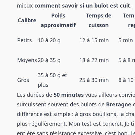
mieux
comment savoir si un bulot est cuit
.
Poids
Temps de
Tem
Calibre
approximatif
cuisson
re
Petits
10 à 20 g
12 à 15 min
5 min
Moyens
20 à 35 g
18 à 22 min
5 à 8 
35 à 50 g et
Gros
25 à 30 min
8 à 10
plus
Les durées de
50 minutes
vues ailleurs convie
surcuissent souvent des bulots de
Bretagne
o
différence est simple : à gros bouillons, la cha
plus régulièrement. Mon test est concret. Je t
entière sans résistance excessive, c’est bon. L