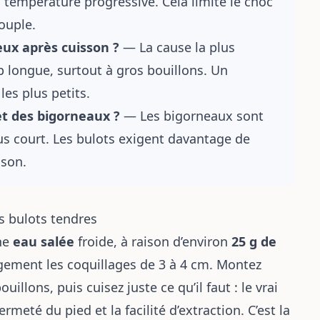
 température progressive. Cela limite le choc
ouple.
eux après cuisson ?
— La cause la plus
p longue, surtout à gros bouillons. Un
les plus petits.
et des bigorneaux ?
— Les bigorneaux sont
s court. Les bulots exigent davantage de
sson.
es bulots tendres
une
eau salée
froide, à raison d’environ
25 g de
rgement les coquillages de 3 à 4 cm. Montez
ouillons, puis cuisez juste ce qu’il faut : le
vrai
meté du pied et la facilité d’extraction. C’est la