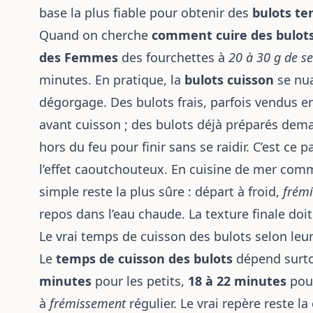
base la plus fiable pour obtenir des
bulots te
Quand on cherche
comment cuire des bulot
des Femmes
des fourchettes à
20 à 30 g de sel
minutes. En pratique, la
bulots cuisson
se nua
dégorgage. Des bulots frais, parfois vendus e
avant cuisson ; des bulots déjà préparés de
hors du feu pour finir sans se raidir. C’est ce 
l’effet caoutchouteux. En cuisine de mer co
simple reste la plus sûre : départ à froid,
frém
repos dans l’eau chaude. La texture finale doit
Le vrai temps de cuisson des bulots selon leur
Le
temps de cuisson des bulots
dépend surto
minutes
pour les petits,
18 à 22 minutes
pour
à
frémissement
régulier. Le vrai repère reste la