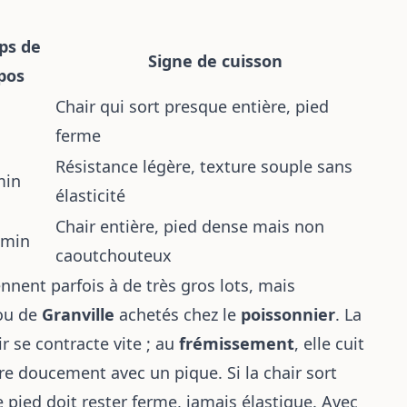
ps de
Signe de cuisson
pos
Chair qui sort presque entière, pied
ferme
Résistance légère, texture souple sans
min
élasticité
Chair entière, pied dense mais non
 min
caoutchouteux
nnent parfois à de très gros lots, mais
u de
Granville
achetés chez le
poissonnier
. La
ir se contracte vite ; au
frémissement
, elle cuit
ire doucement avec un pique. Si la chair sort
e pied doit rester ferme, jamais élastique. Avec