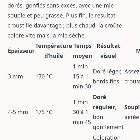
dorés, gonflés sans excès, avec une mie
souple et peu grasse. Plus fin, le résultat
croustille davantage ; plus chaud, la croûte
colore vite mais la mie sèche.
Température
Temps
Résultat
Épaisseur
M
d’huile
moyen
visuel
1 min
Doré léger,
Assez
3 mm
170 °C
15 à 1
bords fins
croust
min 30
Doré
1 min
régulier
,
Soupl
4-5 mm
175 °C
30 à 1
bon
aérée
min 45
gonflement
Coloration