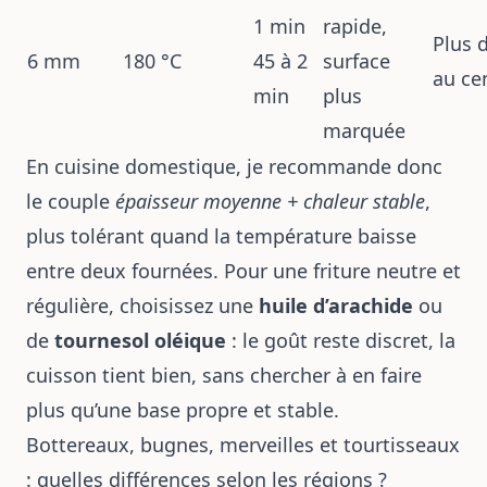
1 min
rapide,
Plus 
6 mm
180 °C
45 à 2
surface
au ce
min
plus
marquée
En cuisine domestique, je recommande donc
le couple
épaisseur moyenne + chaleur stable
,
plus tolérant quand la température baisse
entre deux fournées. Pour une friture neutre et
régulière, choisissez une
huile d’arachide
ou
de
tournesol oléique
: le goût reste discret, la
cuisson tient bien, sans chercher à en faire
plus qu’une base propre et stable.
Bottereaux, bugnes, merveilles et tourtisseaux
: quelles différences selon les régions ?