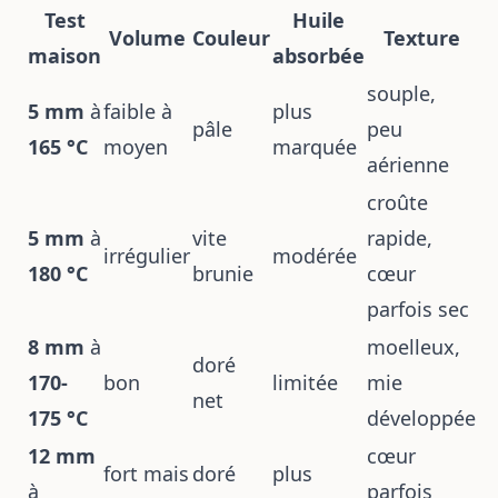
Test
Huile
Volume
Couleur
Texture
maison
absorbée
souple,
5 mm
à
faible à
plus
pâle
peu
165 °C
moyen
marquée
aérienne
croûte
5 mm
à
vite
rapide,
irrégulier
modérée
180 °C
brunie
cœur
parfois sec
8 mm
à
moelleux,
doré
170-
bon
limitée
mie
net
175 °C
développée
12 mm
cœur
fort mais
doré
plus
à
parfois