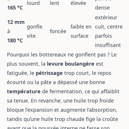
lourd
lent
élevée
165 °C
dense
extérieur
12 mm
gonfle
faible en
cuit, centre
à
foncée
vite
surface
parfois
180 °C
insuffisant
Pourquoi les bottereaux ne gonflent pas ? Le
plus souvent, la
levure boulangère
est
fatiguée, le
pétrissage
trop court, le repos
écourté ou la pâte a dépassé une bonne
température
de fermentation, ce qui affaiblit
sa tenue. En revanche, une huile trop froide
bloque l’expansion et augmente l’absorption,
tandis qu’une huile trop chaude fige la croûte
avant que la poussée interne ne fasse son