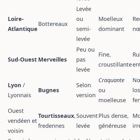
Levée
Loire-
ou
Moelleux
Re
Bottereaux
Atlantique
semi-
dominant
nœ
levée
Peu ou
Fine,
Ru
Sud-Ouest
Merveilles
pas
croustillante
ent
levée
Craquante
Nœ
Lyon
/
Selon
Bugnes
ou
lo
Lyonnais
version
moelleuse
fe
Ouest
Tourtisseaux
,
Souvent
Plus dense,
Mo
vendéen et
fredennes
levée
généreuse
irr
voisin