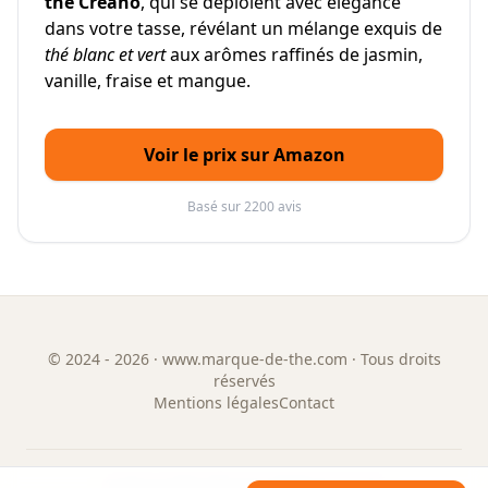
thé Creano
, qui se déploient avec élégance
dans votre tasse, révélant un mélange exquis de
thé blanc et vert
aux arômes raffinés de jasmin,
vanille, fraise et mangue.
Voir le prix sur Amazon
Basé sur 2200 avis
©
2024 - 2026
· www.marque-de-the.com · Tous droits
réservés
Mentions légales
Contact
GUIDE & ANNUAIRE DES MARQUES DE THÉ