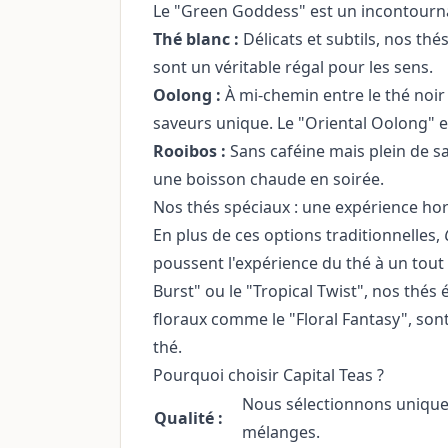
Le "Green Goddess" est un incontourn
Thé blanc :
Délicats et subtils, nos t
sont un véritable régal pour les sens.
Oolong :
À mi-chemin entre le thé noir 
saveurs unique. Le "Oriental Oolong" es
Rooibos :
Sans caféine mais plein de sa
une boisson chaude en soirée.
Nos thés spéciaux : une expérience h
En plus de ces options traditionnelles,
poussent l'expérience du thé à un tout
Burst" ou le "Tropical Twist", nos thé
floraux comme le "Floral Fantasy", son
thé.
Pourquoi choisir Capital Teas ?
Nous sélectionnons uniquem
Qualité :
mélanges.