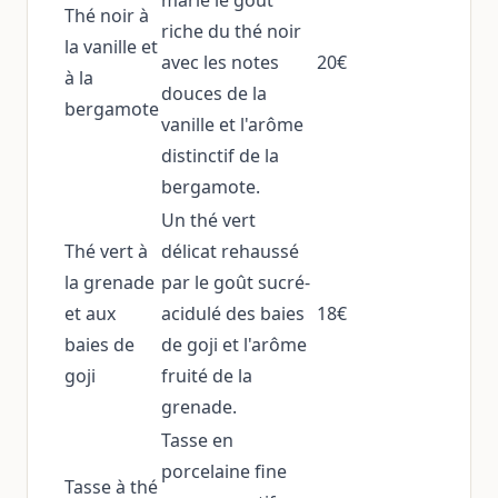
marie le goût
Thé noir à
riche du thé noir
la vanille et
avec les notes
20€
à la
douces de la
bergamote
vanille et l'arôme
distinctif de la
bergamote.
Un thé vert
Thé vert à
délicat rehaussé
la grenade
par le goût sucré-
et aux
acidulé des baies
18€
baies de
de goji et l'arôme
goji
fruité de la
grenade.
Tasse en
porcelaine fine
Tasse à thé