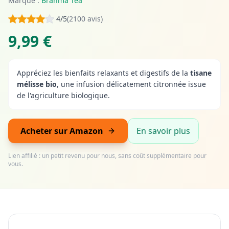
Marque :
Brahma Tea
4/5
(2100 avis)
9,99 €
Appréciez les bienfaits relaxants et digestifs de la
tisane
mélisse bio
, une infusion délicatement citronnée issue
de l'agriculture biologique.
Acheter sur Amazon
En savoir plus
Lien affilié : un petit revenu pour nous, sans coût supplémentaire pour
vous.