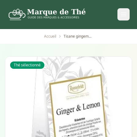
Accueil
Tisane gingembre et citron Ronnefeldt - 75 g (lot de 2)
Thé sélectionné