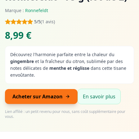
Marque :
Ronnefeldt
5/5
(1 avis)
8,99 €
Découvrez l'harmonie parfaite entre la chaleur du
gingembre
et la fraîcheur du
citron
, sublimée par des
notes délicates de
menthe et réglisse
dans cette tisane
envoûtante.
Acheter sur Amazon
En savoir plus
Lien affilié : un petit revenu pour nous, sans coût supplémentaire pour
vous.