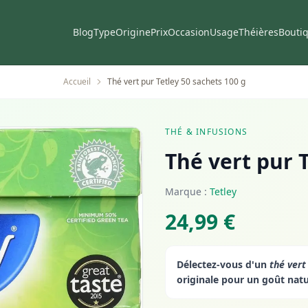
Blog
Type
Origine
Prix
Occasion
Usage
Théières
Bouti
Accueil
Thé vert pur Tetley 50 sachets 100 g
THÉ & INFUSIONS
Thé vert pur T
Marque :
Tetley
24,99 €
Délectez-vous d'un
thé vert
originale pour un goût nat