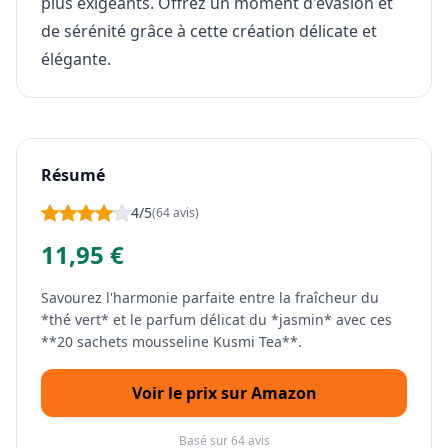
plus exigeants. Offrez un moment d'évasion et
de sérénité grâce à cette création délicate et
élégante.
Résumé
4/5
(64 avis)
11,95 €
Savourez l'harmonie parfaite entre la fraîcheur du
*thé vert* et le parfum délicat du *jasmin* avec ces
**20 sachets mousseline Kusmi Tea**.
Voir le prix sur Amazon
Basé sur 64 avis