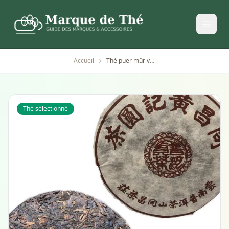
Accueil
Thé puer mûr vieilli yunnan cha yuan 35
Thé sélectionné