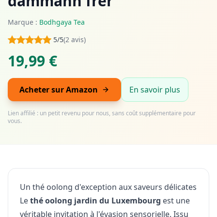
dammann frèr
Marque :
Bodhgaya Tea
5/5
(2 avis)
19,99 €
Acheter sur Amazon
En savoir plus
Lien affilié : un petit revenu pour nous, sans coût supplémentaire pour
vous.
Un thé oolong d'exception aux saveurs délicates
Le
thé oolong jardin du Luxembourg
est une
véritable invitation à l'évasion sensorielle. Issu