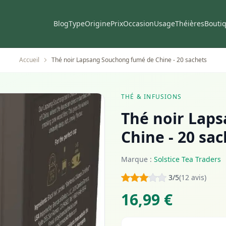
Blog
Type
Origine
Prix
Occasion
Usage
Théières
Bouti
Accueil
Thé noir Lapsang Souchong fumé de Chine - 20 sachets
THÉ & INFUSIONS
Thé noir Lap
Chine - 20 sa
Marque :
Solstice Tea Traders
3/5
(12 avis)
16,99 €