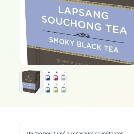
Un thé noir fumé aux saveurs envoûtantes