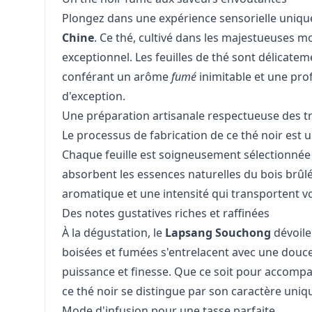
Plongez dans une expérience sensorielle uniqu
Chine
. Ce thé, cultivé dans les majestueuses 
exceptionnel. Les feuilles de thé sont délicate
conférant un arôme
fumé
inimitable et une pro
d'exception.
Une préparation artisanale respectueuse des tr
Le processus de fabrication de ce thé noir es
Chaque feuille est soigneusement sélectionnée
absorbent les essences naturelles du bois brûl
aromatique et une intensité qui transportent vo
Des notes gustatives riches et raffinées
À la dégustation, le
Lapsang Souchong
dévoile
boisées et fumées s'entrelacent avec une douceu
puissance et finesse. Que ce soit pour accom
ce thé noir se distingue par son caractère uniq
Mode d'infusion pour une tasse parfaite