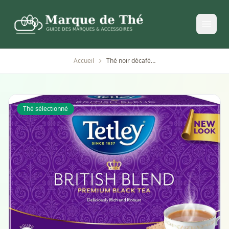
Accueil
Thé noir décaféiné Tetley British Blend – 40 sachets
Thé sélectionné