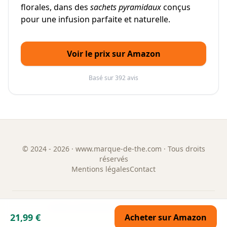
florales, dans des
sachets pyramidaux
conçus
pour une infusion parfaite et naturelle.
Voir le prix sur Amazon
Basé sur 392 avis
©
2024 - 2026
· www.marque-de-the.com · Tous droits
réservés
Mentions légales
Contact
GUIDE & ANNUAIRE DES MARQUES DE THÉ
21,99 €
Acheter sur Amazon