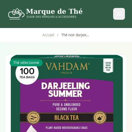
Accueil
Thé noir darjeeling été 100 sachets Vahdam Teas
Thé sélectionné