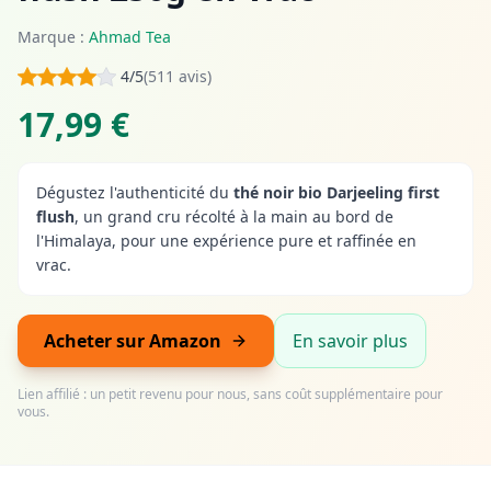
Marque :
Ahmad Tea
4/5
(511 avis)
17,99 €
Dégustez l'authenticité du
thé noir bio Darjeeling first
flush
, un grand cru récolté à la main au bord de
l'Himalaya, pour une expérience pure et raffinée en
vrac.
Acheter sur Amazon
En savoir plus
Lien affilié : un petit revenu pour nous, sans coût supplémentaire pour
vous.