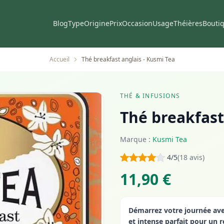
Blog
Type
Origine
Prix
Occasion
Usage
Théières
Bouti
Accueil
Thé breakfast anglais - Kusmi Tea
THÉ & INFUSIONS
Thé breakfast
Marque :
Kusmi Tea
4/5
(18 avis)
11,90 €
Démarrez votre journée ave
et intense parfait pour un r