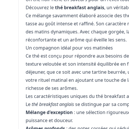
Découvrez le
thé breakfast anglais
, un vérita
Ce mélange savamment élaboré associe des thés 
tasse au goût intense et raffiné. Son caractère r
des matins dynamiques. Avec chaque gorgée, l
réconfortante et un arôme qui éveille les sens.
Un compagnon idéal pour vos matinées
Ce thé est conçu pour répondre aux besoins de
texture veloutée et son intensité équilibrée en
déjeuner, que ce soit avec une tartine beurrée,
votre rituel matinal en ajoutant une touche de 
richesse de ses arômes.
Les caractéristiques uniques du thé breakfast a
Le
thé breakfast anglais
se distingue par sa compo
Mélange d'exception
: une sélection rigoureus
puissance et douceur.
Arômes profonds
: des notes corsées qui séduis