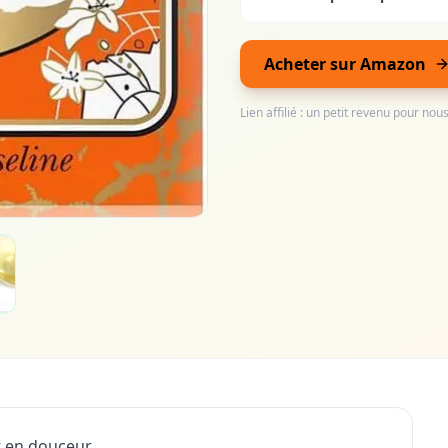
Acheter sur Amazon
Lien affilié : un petit revenu pour no
ut en douceur