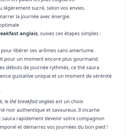
ou légèrement sucré, selon vos envies.
arrer la journée avec énergie.
optimale
reakfast anglais
, suivez ces étapes simples :
s pour libérer ses arômes sans amertume.
lait pour un moment encore plus gourmand.
s débuts de journée rythmés, ce thé saura
érience gustative unique et un moment de sérénité
r
é, le
thé breakfast anglais
est un choix
é noir authentique et savoureux. Il incarne
 et saura rapidement devenir votre compagnon
temporel et démarrez vos journées du bon pied !