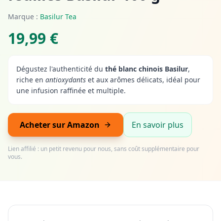
Marque :
Basilur Tea
19,99 €
Dégustez l'authenticité du
thé blanc chinois Basilur
,
riche en
antioxydants
et aux arômes délicats, idéal pour
une infusion raffinée et multiple.
Acheter sur Amazon
En savoir plus
Lien affilié : un petit revenu pour nous, sans coût supplémentaire pour
vous.