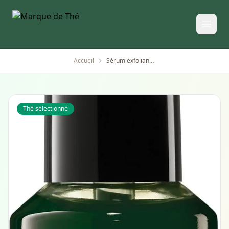
Accueil
Sérum exfoliant visage AHA/BHA au chou kale bio végétalien
Thé sélectionné