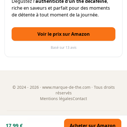
Dégustez l'
authenticité d'un thé décaféiné
,
riche en saveurs et parfait pour des moments
de détente à tout moment de la journée.
Voir le prix sur Amazon
Basé sur 13 avis
©
2024 - 2026
· www.marque-de-the.com · Tous droits
réservés
Mentions légales
Contact
GUIDE & ANNUAIRE DES MARQUES DE THÉ
17,99 €
Acheter sur Amazon