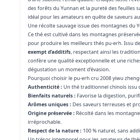
des forêts du Yunnan et la pureté des feuilles
idéal pour les amateurs en quête de saveurs au
Une récolte sauvage issue des montagnes du 
Ce thé est cultivé dans les montagnes préser
pour produire les meilleurs thés pu-erh. Issu d
exempt d’additifs
, respectant ainsi les traditi
confère une qualité exceptionnelle et une rich
dégustation un moment d’évasion.
Pourquoi choisir le pu-erh cru 2008 yiwu zhen
Authenticité :
Un thé traditionnel chinois issu d
Bienfaits naturels :
Favorise la digestion, purif
Arômes uniques :
Des saveurs terreuses et pro
Origine préservée :
Récolté dans les montagne
irréprochable.
Respect de la nature :
100 % naturel, sans addi
Un trésor intemporel pour les amateurs de thé