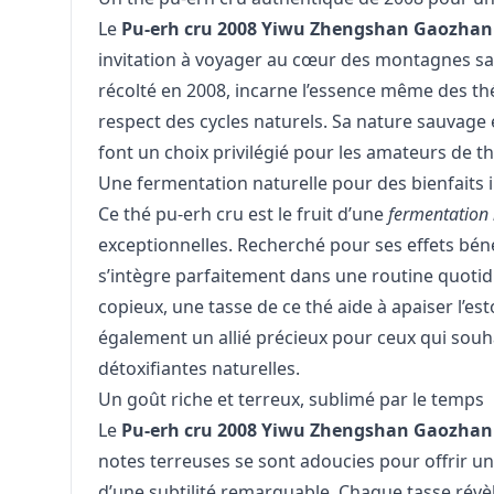
Le
Pu-erh cru 2008 Yiwu Zhengshan Gaozhan
invitation à voyager au cœur des montagnes sa
récolté en 2008, incarne l’essence même des thés v
respect des cycles naturels. Sa nature sauvage 
font un choix privilégié pour les amateurs de thé
Une fermentation naturelle pour des bienfaits
Ce thé pu-erh cru est le fruit d’une
fermentation 
exceptionnelles. Recherché pour ses effets bénéf
s’intègre parfaitement dans une routine quotid
copieux, une tasse de ce thé aide à apaiser l’es
également un allié précieux pour ceux qui souha
détoxifiantes naturelles.
Un goût riche et terreux, sublimé par le temps
Le
Pu-erh cru 2008 Yiwu Zhengshan Gaozhan
notes terreuses se sont adoucies pour offrir u
d’une subtilité remarquable. Chaque tasse révè