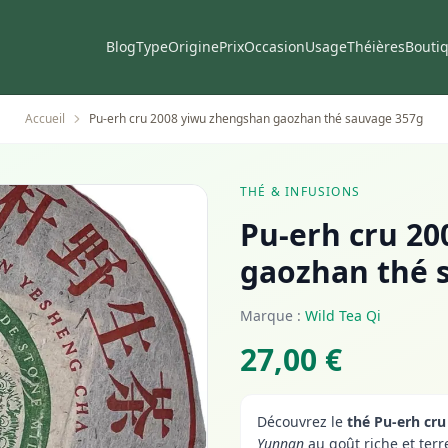
Blog
Type
Origine
Prix
Occasion
Usage
Théières
Bouti
Accueil
Pu-erh cru 2008 yiwu zhengshan gaozhan thé sauvage 357g
THÉ & INFUSIONS
Pu-erh cru 2
gaozhan thé 
Marque :
Wild Tea Qi
27,00 €
Découvrez le
thé Pu-erh cr
Yunnan
au goût riche et terre