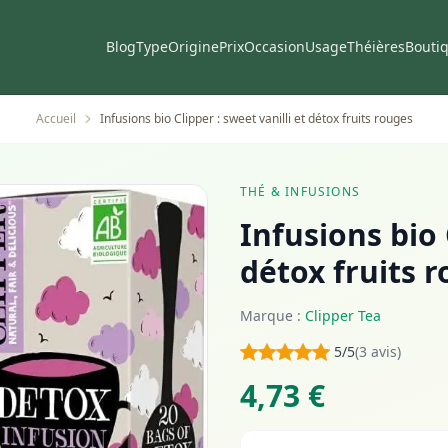
Blog
Type
Origine
Prix
Occasion
Usage
Théières
Bouti
Accueil
Infusions bio Clipper : sweet vanilli et détox fruits rouges
THÉ & INFUSIONS
Infusions bio 
détox fruits 
Marque :
Clipper Tea
5/5
(3 avis)
4,73 €