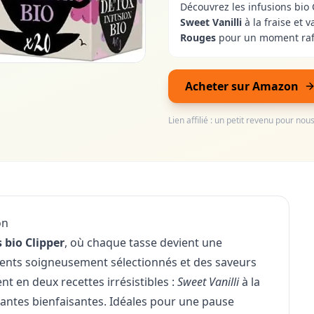
Découvrez les infusions bio
Sweet Vanilli
à la fraise et
Rouges
pour un moment rafr
Acheter sur Amazon
Lien affilié : un petit revenu pour no
on
 bio Clipper
, où chaque tasse devient une
ients soigneusement sélectionnés et des saveurs
nt en deux recettes irrésistibles :
Sweet Vanilli
à la
antes bienfaisantes. Idéales pour une pause