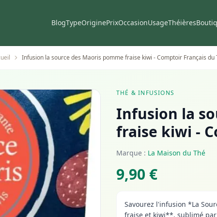
Blog
Type
Origine
Prix
Occasion
Usage
Théières
Bouti
ueil
Infusion la source des Maoris pomme fraise kiwi - Comptoir Français du
THÉ & INFUSIONS
Infusion la 
fraise kiwi -
Marque :
La Maison du Thé
9,90 €
Savourez l'infusion *La So
fraise et kiwi**, sublimé par