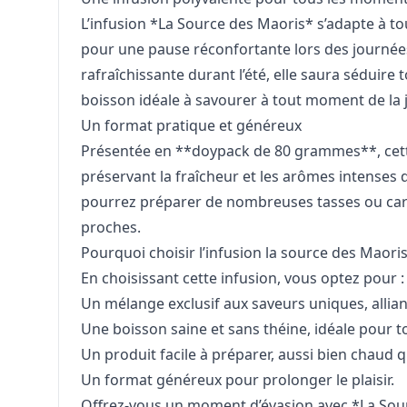
L’infusion *La Source des Maoris* s’adapte à t
pour une pause réconfortante lors des journées
rafraîchissante durant l’été, elle saura séduire 
boisson idéale à savourer à tout moment de la 
Un format pratique et généreux
Présentée en **doypack de 80 grammes**, cette 
préservant la fraîcheur et les arômes intenses 
pourrez préparer de nombreuses tasses ou caraf
proches.
Pourquoi choisir l’infusion la source des Maoris
En choisissant cette infusion, vous optez pour :
Un mélange exclusif aux saveurs uniques, alliant 
Une boisson saine et sans théine, idéale pour to
Un produit facile à préparer, aussi bien chaud q
Un format généreux pour prolonger le plaisir.
Offrez-vous un moment d’évasion avec *La Sourc