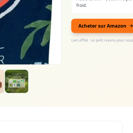
froid.
Acheter sur Amazon
Lien affilié : un petit revenu pour no