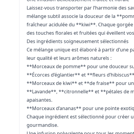
Laissez-vous transporter par l’harmonie des sa
mélange subtil associe la douceur de la **pomm
fraîcheur acidulée du **kiwi**. Chaque gorgée 
des touches florales et fruitées qui éveillent vos
Des ingrédients soigneusement sélectionnés
Ce mélange unique est élaboré à partir d’une p
leur qualité et leurs arômes naturels :
**Morceaux de pomme** pour une douceur suc
**Écorces d’églantier** et **fleurs d’hibiscus
**Morceaux de kiwi** et **de fraise** pour une
**Lavande**, **citronnelle** et **pétales de m
apaisantes.
**Morceaux d’ananas** pour une pointe exotique
Chaque ingrédient est sélectionné pour créer un
gourmandise.
Une infusion polyvalente pour tous les momen