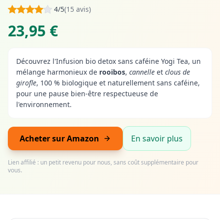
4/5
(15 avis)
23,95 €
Découvrez l'Infusion bio detox sans caféine Yogi Tea, un
mélange harmonieux de
rooibos
,
cannelle
et
clous de
girofle
, 100 % biologique et naturellement sans caféine,
pour une pause bien-être respectueuse de
l'environnement.
Acheter sur Amazon
En savoir plus
Lien affilié : un petit revenu pour nous, sans coût supplémentaire pour
vous.