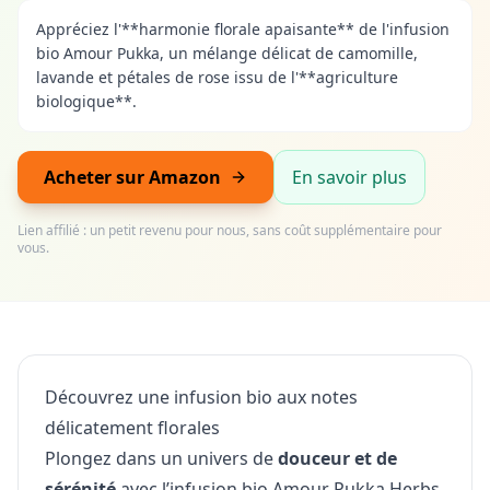
Appréciez l'**harmonie florale apaisante** de l'infusion
bio Amour Pukka, un mélange délicat de camomille,
lavande et pétales de rose issu de l'**agriculture
biologique**.
Acheter sur Amazon
En savoir plus
Lien affilié : un petit revenu pour nous, sans coût supplémentaire pour
vous.
Découvrez une infusion bio aux notes
délicatement florales
Plongez dans un univers de
douceur et de
sérénité
avec l’infusion bio Amour Pukka Herbs.