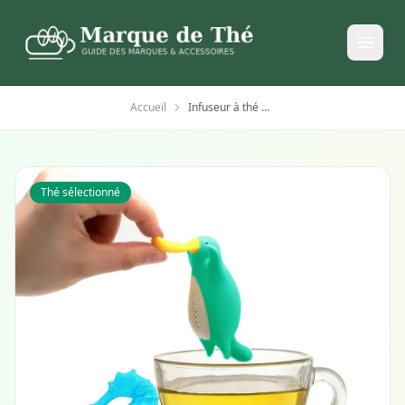
Accueil
Infuseur à thé en silicone animal amusant réutilisable
Thé sélectionné