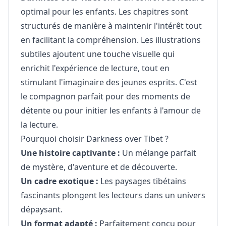
optimal pour les enfants. Les chapitres sont
structurés de manière à maintenir l'intérêt tout
en facilitant la compréhension. Les illustrations
subtiles ajoutent une touche visuelle qui
enrichit l'expérience de lecture, tout en
stimulant l'imaginaire des jeunes esprits. C'est
le compagnon parfait pour des moments de
détente ou pour initier les enfants à l'amour de
la lecture.
Pourquoi choisir Darkness over Tibet ?
Une histoire captivante :
Un mélange parfait
de mystère, d'aventure et de découverte.
Un cadre exotique :
Les paysages tibétains
fascinants plongent les lecteurs dans un univers
dépaysant.
Un format adapté :
Parfaitement conçu pour