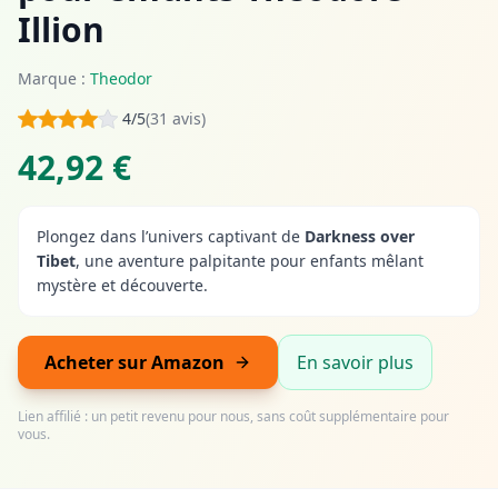
Illion
Marque :
Theodor
4/5
(31 avis)
42,92 €
Plongez dans l’univers captivant de
Darkness over
Tibet
, une aventure palpitante pour enfants mêlant
mystère et découverte.
Acheter sur Amazon
En savoir plus
Lien affilié : un petit revenu pour nous, sans coût supplémentaire pour
vous.