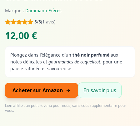
Marque :
Dammann Frères
5/5
(1 avis)
12,00 €
Plongez dans l'élégance d'un
thé noir parfumé
aux
notes délicates et
gourmandes de coquelicot
, pour une
pause raffinée et savoureuse.
Acheter sur Amazon
En savoir plus
Lien affilié : un petit revenu pour nous, sans coût supplémentaire pour
vous.