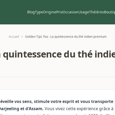
Blog
Type
Origine
Prix
Occasion
Usage
Théières
Bouti
Accueil
Golden Tips Tea : La quintessence du thé indien premium
La quintessence du thé in
veille vos sens, stimule votre esprit et vous transporte
Darjeeling et d'Assam.
Vous vivez cette expérience grâce à