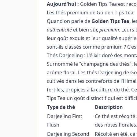
Aujourd'hui :
Golden Tips Tea est rec
Les thés premium de Golden Tips Tea
Quand on parle de
Golden Tips Tea
, l
authenticité
et bien sûr,
premium
. Leurs 
leur goût exquis et leur qualité supéri
sont-ils classés comme premium ? C'est
Thés Darjeeling : L'élixir doré des mon
Surnommé le "champagne des thés", le t
arôme floral. Les thés Darjeeling de Gol
cultivés dans les contreforts de l'Hima
fertiles, propices à la culture du thé.
Tips Tea un goût distinctif qui est diffic
Type de thé
Description
Darjeeling First
Ce thé est récolt
Flush
des notes florales
Darjeeling Second
Récolté en été, ce