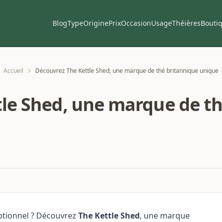
Blog
Type
Origine
Prix
Occasion
Usage
Théières
Bouti
Accueil
Découvrez The Kettle Shed, une marque de thé britannique unique
le Shed, une marque de t
eptionnel ? Découvrez
The Kettle Shed
, une marque