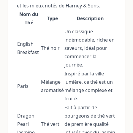
et les mieux notés de Harney & Sons.
Nom du
Type
Description
Thé
Un classique
indémodable, riche en
English
Thé noir
saveurs, idéal pour
Breakfast
commencer la
journée.
Inspiré par la ville
Mélange
lumière, ce thé est un
Paris
aromatisé
mélange complexe et
fruité.
Fait à partir de
Dragon
bourgeons de thé vert
Pearl
Thé vert
de première qualité
Jasmine
infusés avec du jasmin