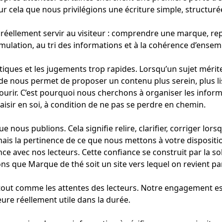
 cela que nous privilégions une écriture simple, structurée 
éellement servir au visiteur : comprendre une marque, repér
ulation, au tri des informations et à la cohérence d’ensembl
tiques et les jugements trop rapides. Lorsqu’un sujet méri
e nous permet de proposer un contenu plus serein, plus lis
rcourir. C’est pourquoi nous cherchons à organiser les info
isir en soi, à condition de ne pas se perdre en chemin.
 nous publions. Cela signifie relire, clarifier, corriger lors
mais la pertinence de ce que nous mettons à votre dispositi
 avec nos lecteurs. Cette confiance se construit par la sobr
ons que Marque de thé soit un site vers lequel on revient pa
 tout comme les attentes des lecteurs. Notre engagement es
meure réellement utile dans la durée.