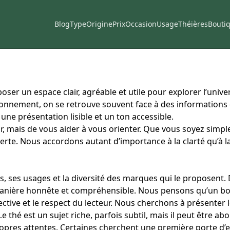
Blog
Type
Origine
Prix
Occasion
Usage
Théières
Bouti
ser un espace clair, agréable et utile pour explorer l’uni
nement, on se retrouve souvent face à des informations di
une présentation lisible et un ton accessible.
sir, mais de vous aider à vous orienter. Que vous soyez sim
verte. Nous accordons autant d’importance à la clarté qu’à l
s, ses usages et la diversité des marques qui le proposent. 
e manière honnête et compréhensible. Nous pensons qu’un bo
tive et le respect du lecteur. Nous cherchons à présenter l
 thé est un sujet riche, parfois subtil, mais il peut être ab
pres attentes. Certaines cherchent une première porte d’en